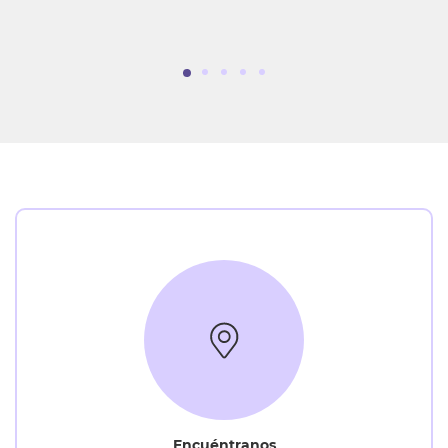
1
2
3
4
5
Encuéntranos