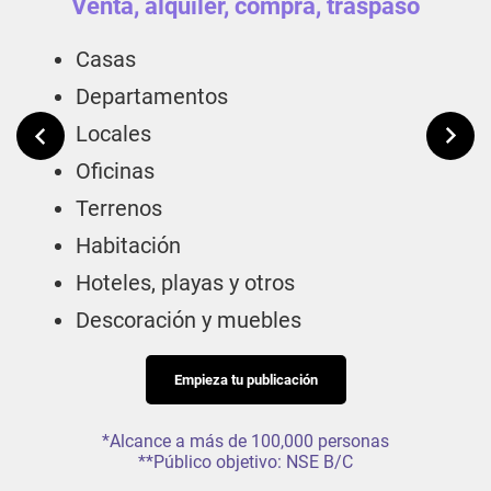
Venta, alquiler, compra, traspaso
V
Casas
S
Departamentos
Ha
Locales
Ca
Oficinas
Pi
Terrenos
M
Habitación
C
Hoteles, playas y otros
B
Descoración y muebles
M
M
Empieza tu publicación
E
*Alcance a más de 100,000 personas
**Público objetivo: NSE B/C